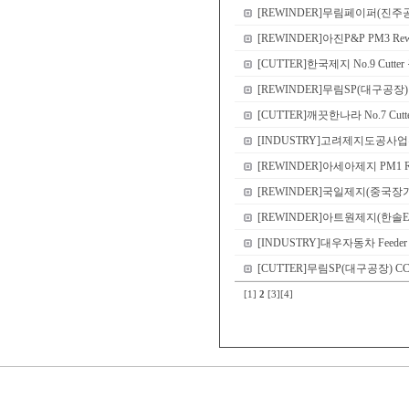
[REWINDER]무림페이퍼(진주공장) Sl
[REWINDER]아진P&P PM3 Rewinder
[CUTTER]한국제지 No.9 Cutte
[REWINDER]무림SP(대구공장) PM2 
[CUTTER]깨끗한나라 No.7 Cutter r
[INDUSTRY]고려제지도공사업부(한솔EME
[REWINDER]아세아제지 PM1 Rewind
[REWINDER]국일제지(중국장가항공장)
[REWINDER]아트원제지(한솔EME
[INDUSTRY]대우자동차 Feeder roll 
[CUTTER]무림SP(대구공장) CCP dou
[1]
2
[3]
[4]